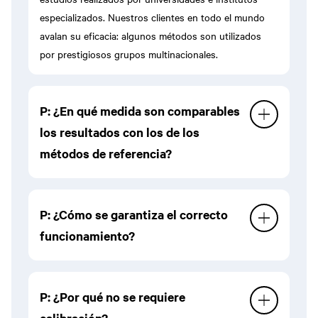
especializados. Nuestros clientes en todo el mundo
avalan su eficacia: algunos métodos son utilizados
por prestigiosos grupos multinacionales.
P: ¿En qué medida son comparables
los resultados con los de los
métodos de referencia?
R: Cada método CDR está correlacionado con su
P: ¿Cómo se garantiza el correcto
correspondiente método de referencia internacional y,
funcionamiento?
en algunos casos, también es adoptado por
laboratorios acreditados.
R: Al encenderse, el instrumento realiza
P: ¿Por qué no se requiere
automáticamente una verificación de la celda de