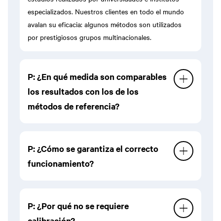
especializados. Nuestros clientes en todo el mundo
avalan su eficacia: algunos métodos son utilizados
por prestigiosos grupos multinacionales.
P: ¿En qué medida son comparables
los resultados con los de los
métodos de referencia?
R: Cada método CDR está correlacionado con su
P: ¿Cómo se garantiza el correcto
correspondiente método de referencia internacional y,
funcionamiento?
en algunos casos, también es adoptado por
laboratorios acreditados.
R: Al encenderse, el instrumento realiza
P: ¿Por qué no se requiere
automáticamente una verificación de la celda de
calibración?